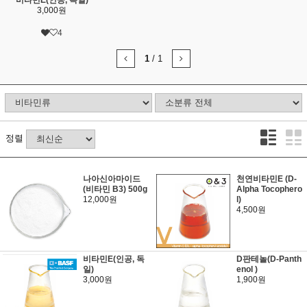
3,000원
4
1
/
1
정렬
나아신아마이드
천연비타민E (D-
(비타민 B3) 500g
Alpha Tocophero
12,000원
l)
4,500원
비타민E(인공, 독
D판테놀(D-Panth
일)
enol )
3,000원
1,900원