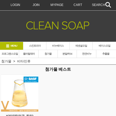
LOGIN
JOIN
MYPAGE
CART
SEARCH
MENU
스킨토피아
비누베이스
에센셜오일
베이스오일
프로그랜스오일
플러럴워터
첨가물
분말/허브
천연비누
추출물
첨가물
비타민류
첨가물 베스트
비타민E(인공, 독일)