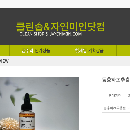
동충하초추출물
판매가격
동충하초추출물 50