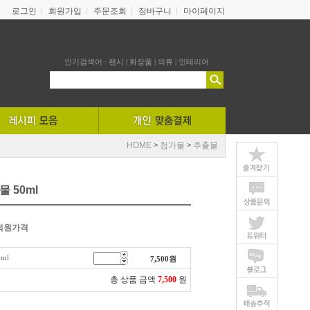
로그인
회원가입
주문조회
장바구니
마이페이지
인기검색어 :
팬시
|
화장품
|
의류
|
인테리어
HOME
첨가물
추출물
>
>
 50ml
회원가격
ml
7,500
원
총 상품 금액
7,500
원