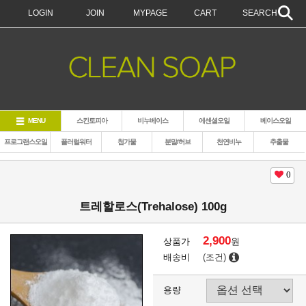
LOGIN
JOIN
MYPAGE
CART
SEARCH
MENU
스킨토피아
비누베이스
에센셜오일
베이스오일
프로그랜스오일
플러럴워터
첨가물
분말/허브
천연비누
추출물
0
트레할로스(Trehalose) 100g
2,900
상품가
원
배송비
(조건)
용량