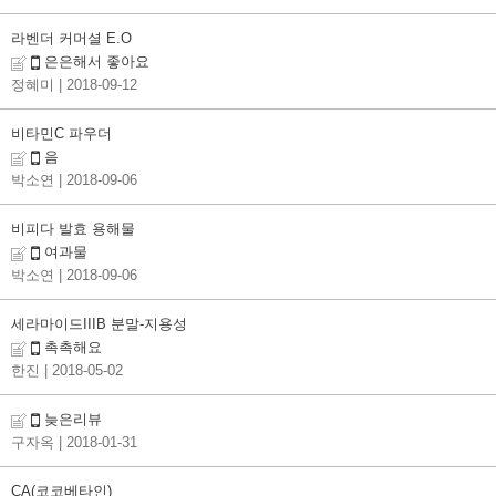
라벤더 커머셜 E.O
은은해서 좋아요
정혜미
| 2018-09-12
비타민C 파우더
음
박소연
| 2018-09-06
비피다 발효 용해물
여과물
박소연
| 2018-09-06
세라마이드IIIB 분말-지용성
촉촉해요
한진
| 2018-05-02
늦은리뷰
구자옥
| 2018-01-31
CA(코코베타인)