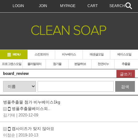
LOGIN
JOIN
MYPAGE
CART
SEARCH
MENU
스킨토피아
비누베이스
에센셜오일
베이스오일
프로그랜스오일
플러럴워터
첨가물
분말/허브
천연비누
추출물
board_review
글쓰기
검색
병풀추출물 첨가 비누베이스1kg
병풀추출물베이스외..
김기태
| 2020-12-09
캡사이즈가 맞지 않아요
이점순
| 2019-10-13